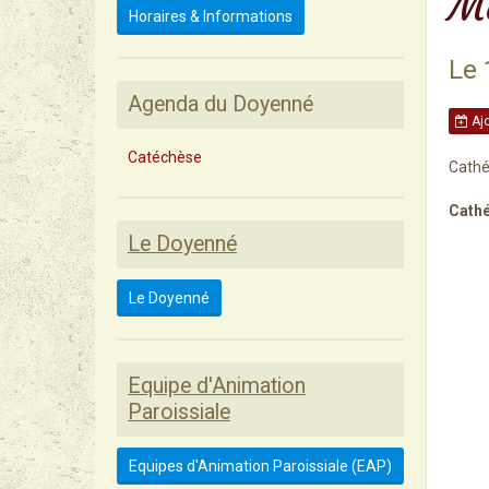
Me
Horaires & Informations
Le 
Agenda du Doyenné
Ajo
Catéchèse
Cathé
Cathé
Le Doyenné
Le Doyenné
Equipe d'Animation
Paroissiale
Equipes d'Animation Paroissiale (EAP)