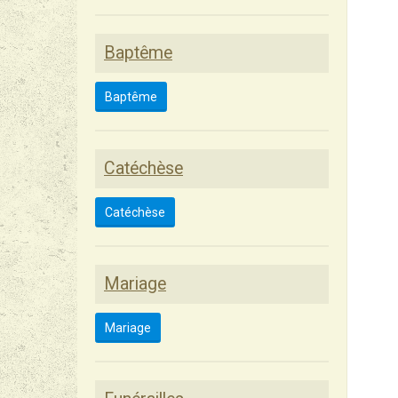
Baptême
Baptême
Catéchèse
Catéchèse
Mariage
Mariage