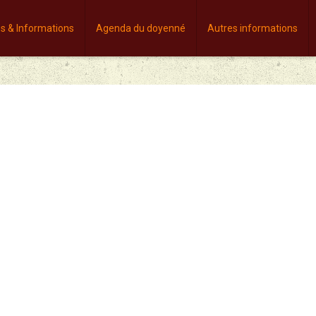
es & Informations
Agenda du doyenné
Autres informations