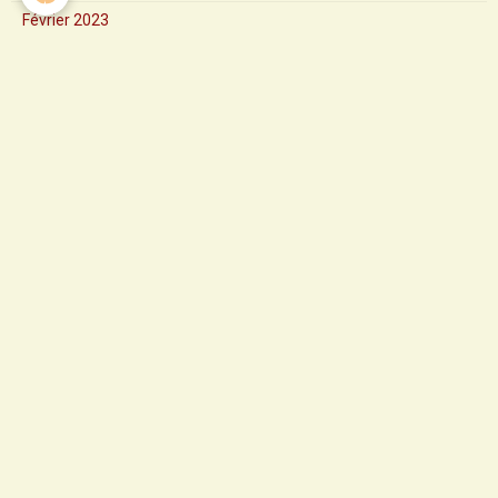
Février 2023
Janvier 2023
2024
Messe de la Solennité de l'Asc
Messe d'installation du Père M
Marche paroissiale
Messe d'aurevoir de Père Pierr
Solennité de Saint Pierre et S
Première communion et professi
Fête diocésaine de Saint Claud
Homélie de Pentecôte
Solennité de la Pentecôte