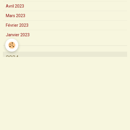
Avril 2023
Mars 2023
Février 2023
Janvier 2023
2024
Messe de la Solennité de l'Asc
Messe d'installation du Père M
Marche paroissiale
Messe d'aurevoir de Père Pierr
Solennité de Saint Pierre et S
Première communion et professi
Fête diocésaine de Saint Claud