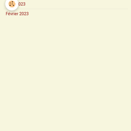
Mars 2023
Février 2023
Janvier 2023
2024
Messe de la Solennité de l'Asc
Messe d'installation du Père M
Marche paroissiale
Messe d'aurevoir de Père Pierr
Solennité de Saint Pierre et S
Première communion et professi
Fête diocésaine de Saint Claud
Homélie de Pentecôte