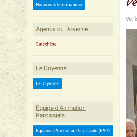
Ve
Horaires & Informations
Veil
Agenda du Doyenné
Catéchèse
Le Doyenné
Le Doyenné
Equipe d'Animation
Paroissiale
Equipes d'Animation Paroissiale (EAP)