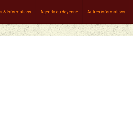
es & Informations
Agenda du doyenné
Autres informations