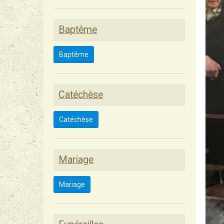
Baptême
Baptême
Catéchèse
Catéchèse
Mariage
Mariage